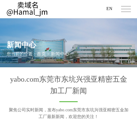
EN
新闻中心
首页
新闻中心
您当前的位置：
>
yabo.com东莞市东坑兴强亚精密五金
加工厂新闻
聚焦公司实时新闻，发布yabo.com东莞市东坑兴强亚精密五金加
工厂最新新闻，欢迎您的关注！