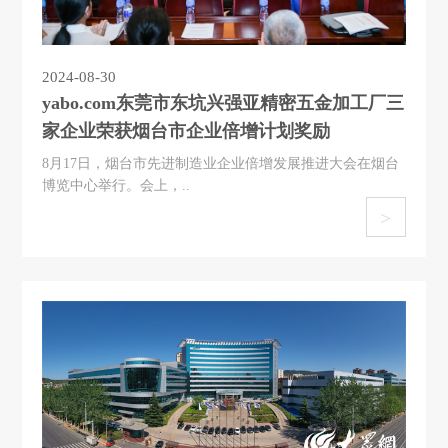
2024-08-30
yabo.com东莞市东坑兴强亚精密五金加工厂三
家企业荣获烟台市企业倍增计划奖励
8月17日，烟台市先进制造业企业倍增发展推进大会在烟台
博览中心举行。会上，..
>