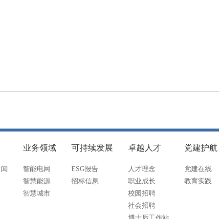
业务领域
可持续发展
卓越人才
党建护航
新闻
智能电网
ESG报告
人才理念
党建在线
智慧能源
招标信息
职业成长
教育实践
智慧城市
校园招聘
社会招聘
博士后工作站