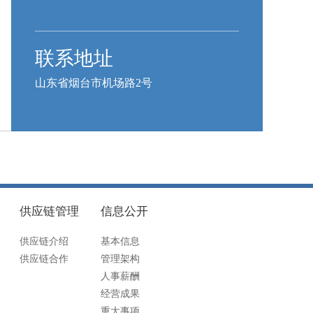
联系地址
山东省烟台市机场路2号
供应链管理
信息公开
供应链介绍
基本信息
供应链合作
管理架构
人事薪酬
经营成果
重大事项