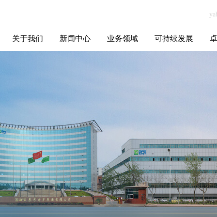
关于我们
新闻中心
业务领域
可持续发展
集团介绍
全球布局
发展历程
资源资质
联系我们
yabo.com东莞市
媒体聚焦
智能电网
智慧能源
智慧城市
招标信息
ESG报告
博
东坑兴强亚精密
五金加工厂新闻