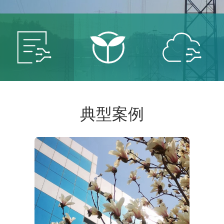
智能
智慧
智慧
典型案例
电网
能源
城市
服务智
保卫青
建设智
能电网
山绿水
慧城市
共创低
共建美
共享智
碳未来
丽中国
能生活