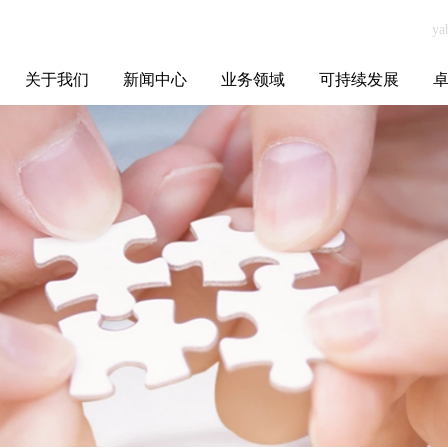
关于我们
新闻中心
业务领域
可持续发展
集团介绍
全球布局
发展历程
资源资质
联系我们
yabo.com东莞市
媒体聚焦
智能电网
智慧能源
智慧城市
招标信息
ESG报告
博
东坑兴强亚精密
五金加工厂新闻