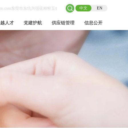
中文
EN
卓越人才
党建护航
供应链管理
信息公开
士后工作站
人才理念
职业成长
校园招聘
社会招聘
招聘动态
党建在线
教育实践
供应链介绍
供应链合作
基本信息
管理架构
人事薪酬
经营成果
重大事项